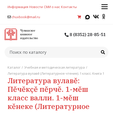
Информация
Новости
СМИ о нас
Контакты
chuvbook@mail.ru
8 (8352) 28-85-51
Каталог
/
Учебная и методическая литература
/
Литература вулавĕ (Литературное чтение). 1 класс. Книга 1
Литература вулавĕ:
Пĕчĕкçĕ пĕрчĕ. 1-мĕш
класс валли. 1-мĕш
кĕнеке (Литературное