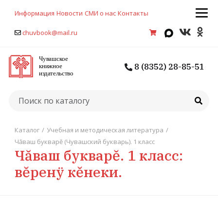
Информация
Новости
СМИ о нас
Контакты
chuvbook@mail.ru
8 (8352) 28-85-51
Каталог
/
Учебная и методическая литература
/
Чăваш букварĕ (Чувашский букварь). 1 класс
Чăваш букварĕ. 1 класс:
вĕренÿ кĕнеки.