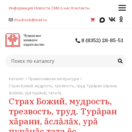
Информация
Новости
СМИ о нас
Контакты
chuvbook@mail.ru
8 (8352) 28-85-51
Каталог
/
Православная литература
/
Страх Божий, мудрость, трезвость, труд. Турăран хăрани,
ăслăлăх, урă пурăнăç тата ĕç
Страх Божий, мудрость,
трезвость, труд. Турăран
хăрани, ăслăлăх, урă
пурăнăç тата ĕç