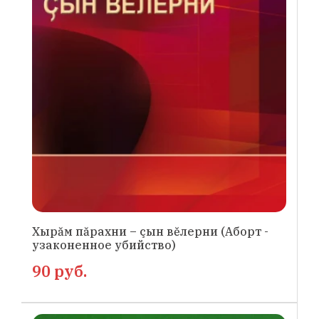
Хырăм пăрахни – çын вĕлерни (Аборт -
узаконенное убийство)
90 руб.