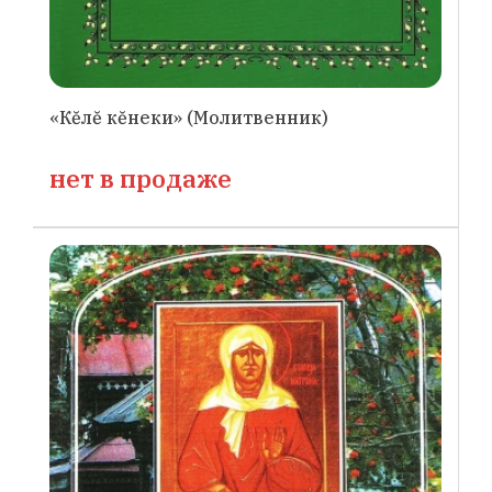
«Кĕлĕ кĕнеки» (Молитвенник)
нет в продаже