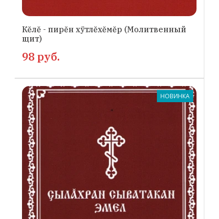
Кĕлĕ - пирĕн хÿтлĕхĕмĕр (Молитвенный
щит)
98 руб.
НОВИНКА