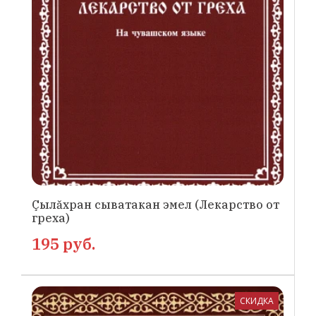
Çылăхран сыватакан эмел (Лекарство от
греха)
195 руб.
СКИДКА