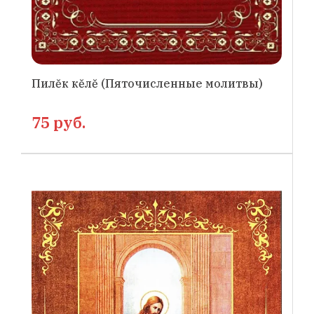
Пилĕк кĕлĕ (Пяточисленные молитвы)
75 руб.