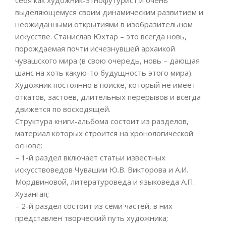
себя как художник-этнофутурист и очень
выделяющемуся своим динамическим развитием и
неожиданными открытиями в изобразительном
искусстве. Станислав Юхтар – это всегда новь,
порождаемая почти исчезнувшей архаикой
чувашского мира (в свою очередь, новь – дающая
шанс на хоть какую-то будущность этого мира).
Художник постоянно в поиске, который не имеет
откатов, застоев, длительных перерывов и всегда
движется по восходящей.
Структура книги-альбома состоит из разделов,
материал которых строится на хронологической
основе:
– 1-й раздел включает статьи известных
искусствоведов Чувашии Ю.В. Викторова и А.И.
Мордвиновой, литературоведа и языковеда А.П.
Хузангая;
– 2-й раздел состоит из семи частей, в них
представлен творческий путь художника;