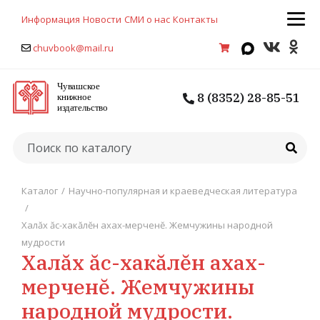
Информация
Новости
СМИ о нас
Контакты
chuvbook@mail.ru
8 (8352) 28-85-51
Каталог
/
Научно-популярная и краеведческая литература
/
Халăх ăс-хакăлĕн ахах-мерченĕ. Жемчужины народной
мудрости
Халăх ăс-хакăлĕн ахах-
мерченĕ. Жемчужины
народной мудрости.