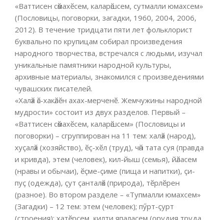
«Ваттисен сӑмахӗсем, каларӑшсем, сутмалли юмахсем»
(Пословицы, поговорки, загадки, 1960, 2004, 2006,
2012). В течение тридцати пяти лет фольклорист
буквально по крупицам собирал произведения
народного творчества, встречался с людьми, изучал
уникальные памятники народной культуры,
архивные материалы, знакомился с произведениями
чувашских писателей.
«Халӑх ӑс-хакӑлӗн ахах-мерченӗ. Жемчужины народной
мудрости» состоит из двух разделов. Первый –
«Ваттисен сӑмахӗсем, каларӑшсем» (Пословицы и
поговорки) – сгруппирован на 11 тем: халӑх (народ),
хуҫалӑх (хозяйство), ӗҫ-хӗл (труд), чӑн тата суя (правда
и кривда), этем (человек), кил-йыш (семья), йӑласем
(нравы и обычаи), ӗҫме-ҫиме (пища и напитки), ҫи-
пуҫ (одежда), ҫут ҫанталӑк (природа), тӗрлӗрен
(разное). Во втором разделе – «Тупмалли юмахсем»
(Загадки) – 12 тем: этем (человек); пӳрт-ҫурт
(строения); хатӗрсем, килти япаласем (орудия труда,