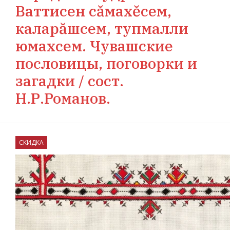
Ваттисен сăмахĕсем,
каларăшсем, тупмалли
юмахсем. Чувашские
пословицы, поговорки и
загадки / сост.
Н.Р.Романов.
СКИДКА