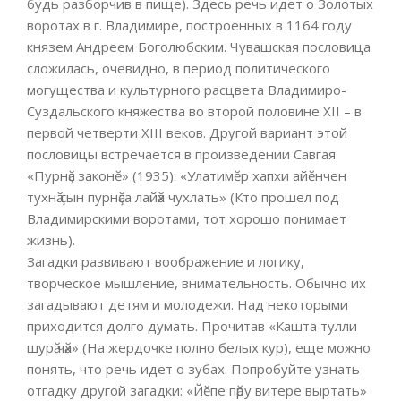
будь разборчив в пище). Здесь речь идет о Золотых
воротах в г. Владимире, построенных в 1164 году
князем Андреем Боголюбским. Чувашская пословица
сложилась, очевидно, в период политического
могущества и культурного расцвета Владимиро-
Суздальского княжества во второй половине XII – в
первой четверти XIII веков. Другой вариант этой
пословицы встречается в произведении Савгая
«Пурнӑҫ законӗ» (1935): «Улатимӗр хапхи айӗнчен
тухнӑ ҫын пурнӑҫа лайӑх чухлать» (Кто прошел под
Владимирскими воротами, тот хорошо понимает
жизнь).
Загадки развивают воображение и логику,
творческое мышление, внимательность. Обычно их
загадывают детям и молодежи. Над некоторыми
приходится долго думать. Прочитав «Кашта тулли
шурӑ чӑх» (На жердочке полно белых кур), еще можно
понять, что речь идет о зубах. Попробуйте узнать
отгадку другой загадки: «Йӗпе пӑру витере выртать»