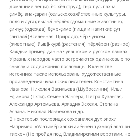
домашние вещи); ӗҫ-хӗл (труд); тыр-пул, пахча
ҫимӗҫ, ана-ҫаран (сельскохозяйственные культуры,
поля и луга); выльӑх-чӗрлӗх (домашние животные);
ҫи-пуҫ (одежда); ӗҫме-ҫиме (пища и напитки); ҫут
ҫанталӑк (Вселенная. Природа); чӗр чунсем
(животные); йывӑҫ-курӑк (растения); тӗрлӗрен (разное).
Каждый пример дан на чувашском и русском языках.
У разных народов часто встречаются одинаковые по
смыслу и содержанию пословицы. В качестве
источника также использованы художественные
произведения чувашских писателей: Константина
Иванова, Николая Васильева (Шубоссинни), Ильи
Ефимова (Тхти), Семена Эльгера, Петра Хузангая,
Александр Артемьева, Аркадия Эсхеля, Степана
Аслана, Николая Ильбекова и др.
В некоторых пословицах сохранился дух эпохи.
Например: «Улатимӗр хапхи айӗнчен тухмасӑр апат ан
тирке» (Не пройдя под Владимирскими воротами, не