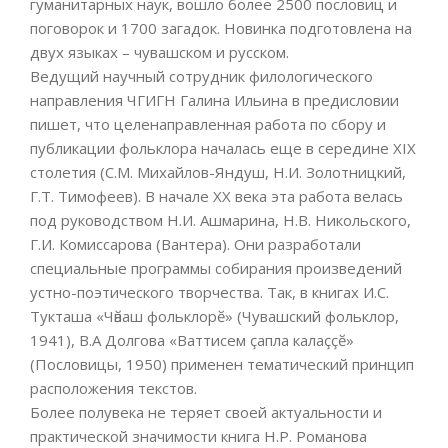
гуманитарных наук, вошло более 2500 пословиц и
поговорок и 1700 загадок. Новинка подготовлена на
двух языках – чувашском и русском.
Ведущий научный сотрудник филологического
направления ЧГИГН Галина Ильина в предисловии
пишет, что целенаправленная работа по сбору и
публикации фольклора началась еще в середине XIX
столетия (С.М. Михайлов-Яндуш, Н.И. Золотницкий,
Г.Т. Тимофеев). В начале XX века эта работа велась
под руководством Н.И. Ашмарина, Н.В. Никольского,
Г.И. Комиссарова (Вантера). Они разработали
специальные программы собирания произведений
устно-поэтического творчества. Так, в книгах И.С.
Тукташа «Чӑваш фольклорӗ» (Чувашский фольклор,
1941), В.А Долгова «Ваттисем ҫапла калаҫҫӗ»
(Пословицы, 1950) применен тематический принцип
расположения текстов.
Более полувека не теряет своей актуальности и
практической значимости книга Н.Р. Романова