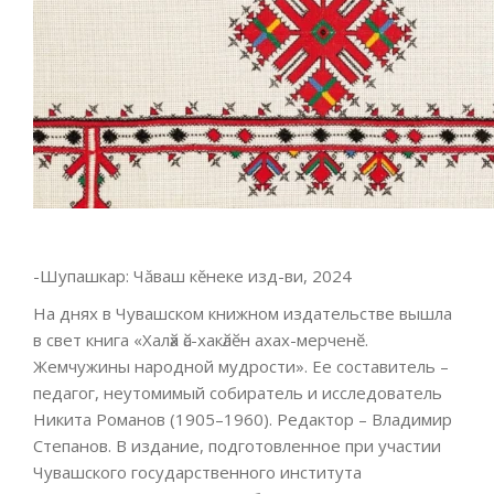
-Шупашкар: Чăваш кĕнеке изд-ви, 2024
На днях в Чувашском книжном издательстве вышла
в свет книга «Халӑх ӑс-хакӑлӗн ахах-мерченӗ.
Жемчужины народной мудрости». Ее составитель –
педагог, неутомимый собиратель и исследователь
Никита Романов (1905–1960). Редактор – Владимир
Степанов. В издание, подготовленное при участии
Чувашского государственного института