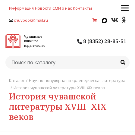
Информация
Новости
СМИ о нас
Контакты
chuvbook@mail.ru
8 (8352) 28-85-51
Каталог
/
Научно-популярная и краеведческая литература
/
История чувашской литературы XVIII–ХIХ веков
История чувашской
литературы XVIII–ХIХ
веков