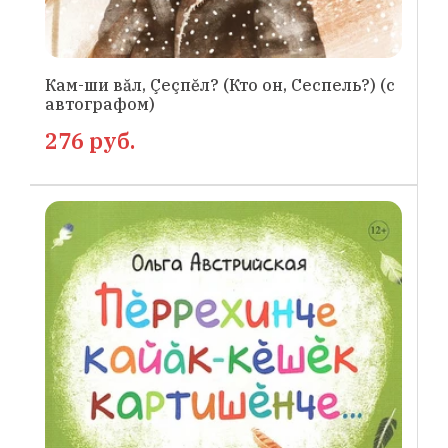
Кам-ши вăл, Çеçпĕл? (Кто он, Сеспель?) (с
автографом)
276 руб.