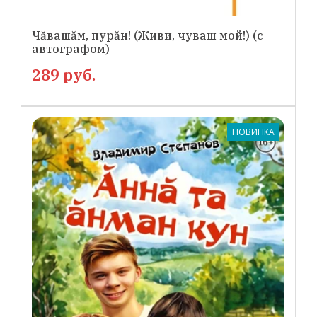
Чăвашăм, пурăн! (Живи, чуваш мой!) (с
автографом)
289 руб.
НОВИНКА