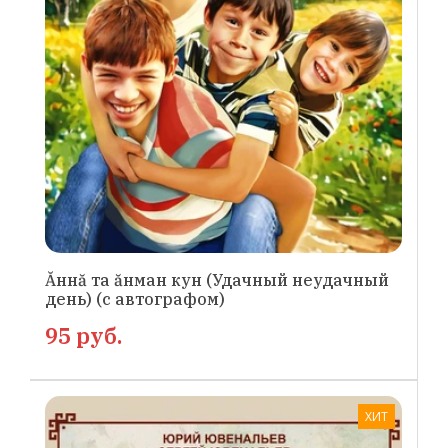
Ăннă та ăнман кун (Удачный неудачный
день) (с автографом)
95 руб.
ХИТ