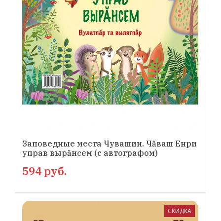
Заповедные места Чувашии. Чăваш Енри
управ вырăнсем (с автографом)
594 руб.
СКИДКА