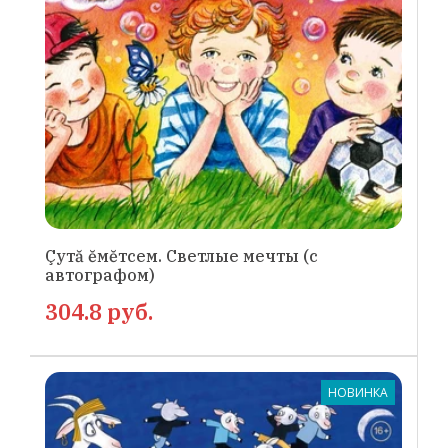
Çутă ĕмĕтсем. Светлые мечты (с
автографом)
304.8 руб.
НОВИНКА