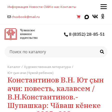
Информация
Новости
СМИ о нас
Контакты
chuvbook@mail.ru
8 (8352) 28-85-51
Каталог
/
Художественная литература
/
Ют çын ачи (Чужой ребенок)
Константинов В.Н. Ют çын
ачи: повесть, калавсем /
В.Н.Константинов.-
Шупашкар: Чăваш кĕнеке