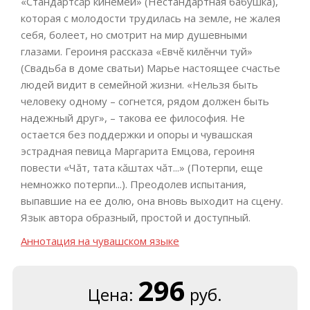
«Стандартсăр кинемей» (Нестандартная бабушка),
которая с молодости трудилась на земле, не жалея
себя, болеет, но смотрит на мир душевными
глазами. Героиня рассказа «Евчĕ килĕнчи туй»
(Свадьба в доме сватьи) Марье настоящее счастье
людей видит в семейной жизни. «Нельзя быть
человеку одному – согнется, рядом должен быть
надежный друг», – такова ее философия. Не
остается без поддержки и опоры и чувашская
эстрадная певица Маргарита Емцова, героиня
повести «Чăт, тата кăштах чăт...» (Потерпи, еще
немножко потерпи...). Преодолев испытания,
выпавшие на ее долю, она вновь выходит на сцену.
Язык автора образный, простой и доступный.
Аннотация на чувашском языке
296
Цена:
руб.