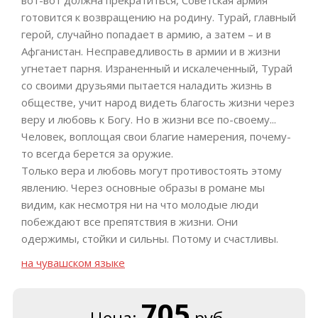
вот-вот должна прекратиться, Советская армия
готовится к возвращению на родину. Турай, главный
герой, случайно попадает в армию, а затем – и в
Афганистан. Несправедливость в армии и в жизни
угнетает парня. Израненный и искалеченный, Турай
со своими друзьями пытается наладить жизнь в
обществе, учит народ видеть благость жизни через
веру и любовь к Богу. Но в жизни все по-своему...
Человек, воплощая свои благие намерения, почему-
то всегда берется за оружие.
Только вера и любовь могут противостоять этому
явлению. Через основные образы в романе мы
видим, как несмотря ни на что молодые люди
побеждают все препятствия в жизни. Они
одержимы, стойки и сильны. Потому и счастливы.
на чувашском языке
705
Цена:
руб.