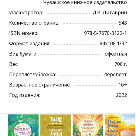
Чувашское книжное издательство
Иллюстратор:
Д.В. Литаврин
Количество страниц:
543
ISBN номер:
978-5-7670-3122-1
Формат издания:
84х108 1/32
Вид бумаги:
офсетная
Вес:
700 г.
Переплёт/обложка:
переплет
Возрастное ограничение:
16+
Год издания:
2022