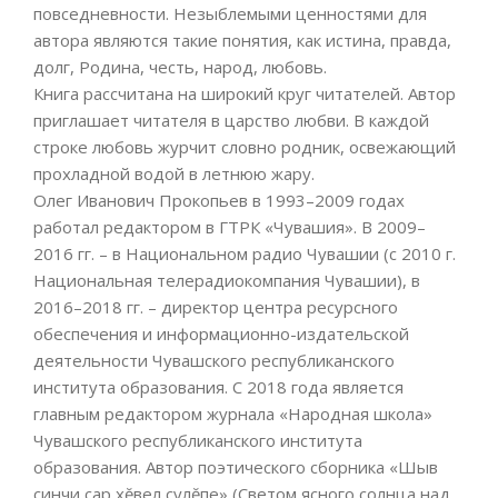
повседневности. Незыблемыми ценностями для
автора являются такие понятия, как истина, правда,
долг, Родина, честь, народ, любовь.
Книга рассчитана на широкий круг читателей. Автор
приглашает читателя в царство любви. В каждой
строке любовь журчит словно родник, освежающий
прохладной водой в летнюю жару.
Олег Иванович Прокопьев в 1993–2009 годах
работал редактором в ГТРК «Чувашия». В 2009–
2016 гг. – в Национальном радио Чувашии (с 2010 г.
Национальная телерадиокомпания Чувашии), в
2016–2018 гг. – директор центра ресурсного
обеспечения и информационно-издательской
деятельности Чувашского республиканского
института образования. С 2018 года является
главным редактором журнала «Народная школа»
Чувашского республиканского института
образования. Автор поэтического сборника «Шыв
çинчи сар хĕвел çулĕпе» (Светом ясного солнца над