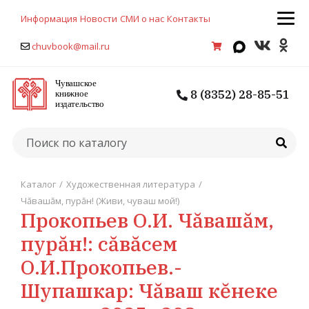
Информация
Новости
СМИ о нас
Контакты
chuvbook@mail.ru
8 (8352) 28-85-51
Каталог
/
Художественная литература
/
Чăвашăм, пурăн! (Живи, чуваш мой!)
Прокопьев О.И. Чăвашăм,
пурăн!: сăвăсем
О.И.Прокопьев.-
Шупашкар: Чăваш кĕнеке