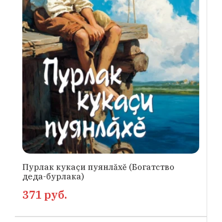
Пурлак кукаçи пуянлăхĕ (Богатство
деда-бурлака)
371 руб.