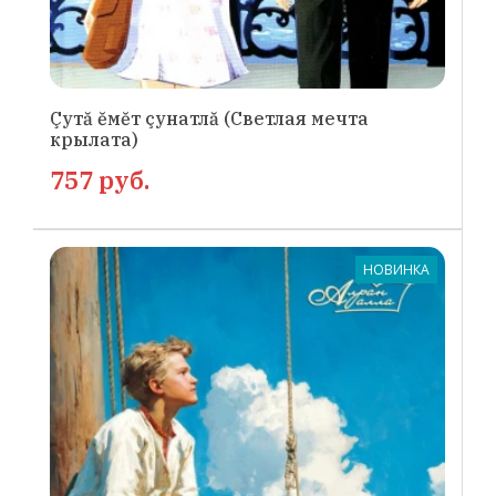
Çутă ĕмĕт çунатлă (Светлая мечта
крылата)
757 руб.
НОВИНКА