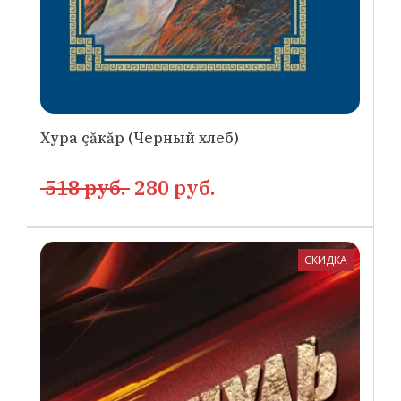
Хура çăкăр (Черный хлеб)
518 руб.
280 руб.
СКИДКА