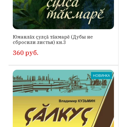
Юманлăх çулçă тăкмарĕ (Дубы не
сбросили листья) кн.3
360 руб.
НОВИНКА