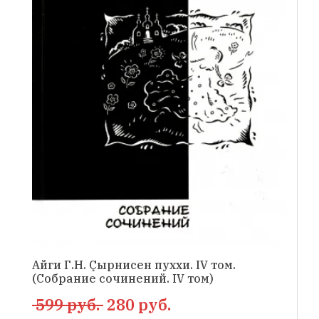
Айги Г.Н. Çырнисен пуххи. IV том.
(Собрание сочинений. IV том)
599 руб.
280 руб.