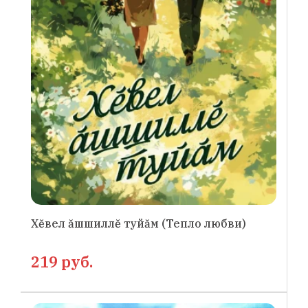
Хĕвел ăшшиллĕ туйăм (Тепло любви)
219 руб.