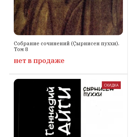
Собрание сочинений (Çырнисен пуххи).
Том 8
нет в продаже
СКИДКА