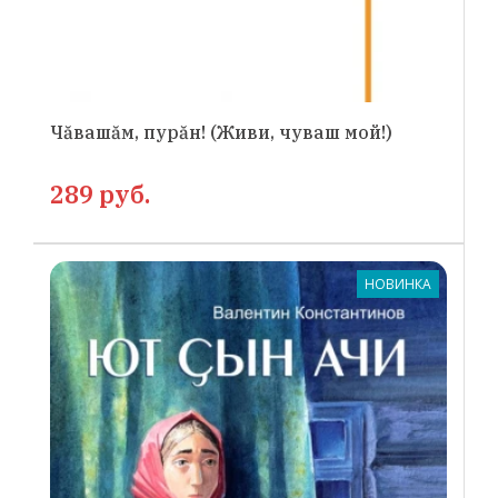
Чăвашăм, пурăн! (Живи, чуваш мой!)
289 руб.
НОВИНКА