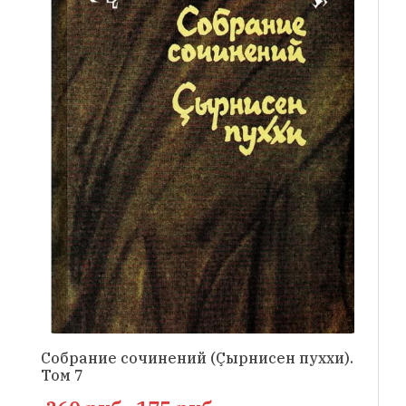
Собрание сочинений (Çырнисен пуххи).
Том 7