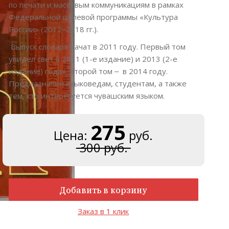
по печати и массовым коммуникациям в рамках
Федеральной целевой программы «Культура
России» (2012‒2018 гг.).
Выпуск словаря начат в 2011 году. Первый том
увидел свет в 2011 (1-е издание) и 2013 (2-е
издание) годах, второй том ‒ в 2014 году.
Предназначен языковедам, студентам, а также
тем, кто интересуется чувашским языком.
275
Цена:
руб.
300 руб.
Добавить в корзину
Заказ в 1 клик