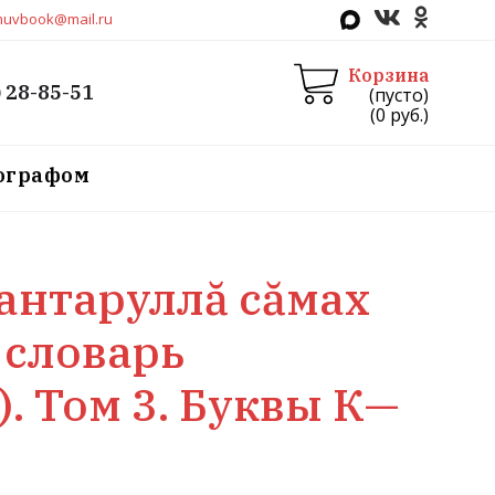
huvbook@mail.ru
Корзина
) 28-85-51
(пусто)
(
0
руб.)
тографом
ь
антаруллă сăмах
 словарь
. Том 3. Буквы К—