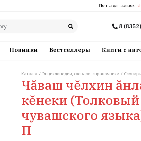
Почта для заявок:
c
8 (8352
Новинки
Бестселлеры
Книги с ав
Каталог
/
Энциклопедии, словари, справочники
/
Словар
Чăваш чĕлхин ăнл
кĕнеки (Толковый
чувашского языка)
П