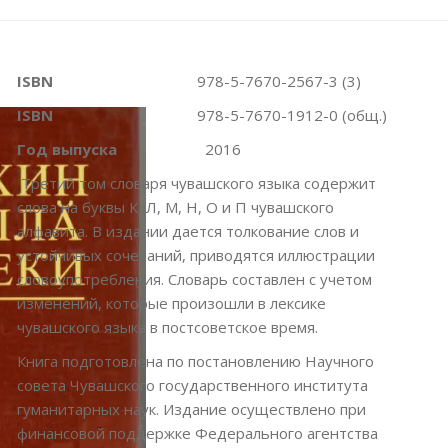
ISBN
978-5-7670-2567-3 (3)
ISBN
978-5-7670-1912-0 (общ.)
Год выпуска
2016
Третий том словаря чувашского языка содержит
слова на буквы К, Л, М, Н, О и П чувашского
алфавита. В издании дается толкование слов и
устойчивых сочетаний, приводятся иллюстрации
словоупотребления. Словарь составлен с учетом
изменений, которые произошли в лексике
чувашского языка в постсоветское время.
Книга подготовлена по постановлению Научного
совета Чувашского государственного института
гуманитарных наук. Издание осуществлено при
финансовой поддержке Федерального агентства