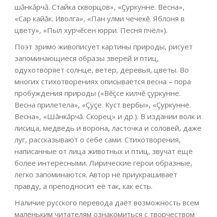
шăнкăрчă. Стайка скворцов», «Çуркунне. Весна»,
«Сар кайăк. Иволга», «Пан улми чечекĕ. Яблоня в
цвету», «Пыл хурчĕсен юрри. Песня пчёл»).
Поэт зримо живописует картины природы, рисует
запоминающиеся образы зверей и птиц,
одухотворяет солнце, ветер, деревья, цветы. Во
многих стихотворениях описывается весна – пора
пробуждения природы («Вĕçсе килчĕ çуркунне.
Весна прилетела», «Çÿçе. Куст вербы», «Çуркунне.
Весна», «Шăнкăрчă. Скорец» и др.). В издании волк и
лисица, медведь и ворона, ласточка и соловей, даже
луг, рассказывают о себе сами. Стихотворения,
написанные от лица животных и птиц, звучат ещё
более интересными. Лирические герои образные,
легко запоминаются. Автор не приукрашивает
правду, а преподносит её так, как есть.
Наличие русского перевода даёт возможность всем
маленьким читателям ознакомиться с творчеством