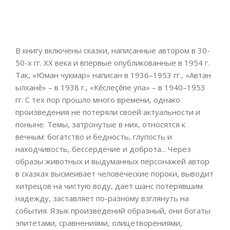
В книгу включены сказки, написанные автором в 30-
50-х гг. ХХ века и впервые опубликованные в 1954 г.
Так, «Юман чукмар» написан в 1936–1953 гг., «Автан
ылханĕ» – в 1938 г., «Кĕслеçĕпе упа» – в 1940–1953
гг. С тех пор прошло много времени, однако
произведения не потеряли своей актуальности и
поныне. Темы, затронутые в них, относятся к
вечным: богатство и бедность, глупость и
находчивость, бессердечие и доброта... Через
образы животных и выдуманных персонажей автор
в сказках высмеивает человеческие пороки, выводит
хитрецов на чистую воду, дает шанс потерявшим
надежду, заставляет по-разному взглянуть на
события. Язык произведений образный, они богаты
эпитетами, сравнениями, олицетворениями,