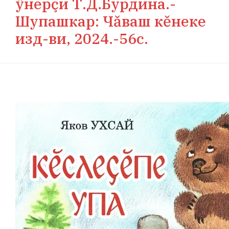
ÿнерçи Т.Д.Бурдина.-
Шупашкар: Чăваш кĕнеке
изд-ви, 2024.-56с.