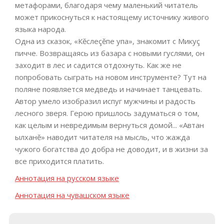
метафорами, благодаря чему маленький читатель
может прикоснуться к настоящему источнику живого
языка народа.
Одна из сказок, «Кĕслеçĕпе упа», знакомит с Микуç
пичче. Возвращаясь из базара с новыми гуслями, он
заходит в лес и садится отдохнуть. Как же не
попробовать сыграть на новом инструменте? Тут на
поляне появляется медведь и начинает танцевать.
Автор умело изобразил испуг мужчины и радость
лесного зверя. Герою пришлось задуматься о том,
как целым и невредимым вернуться домой... «Автан
ылханĕ» наводит читателя на мысль, что жажда
чужого богатства до добра не доводит, и в жизни за
все приходится платить.
Аннотация на русском языке
Аннотация на чувашском языке