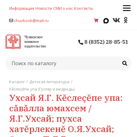
Информация
Новости
СМИ о нас
Контакты
chuvbook@mail.ru
8 (8352) 28-85-51
Каталог
/
Детская литература
/
Кĕслеçĕпе упа (Гусляр и медведь)
Ухсай Я.Г. Кĕслеçĕпе упа:
сăвăлла юмахсем /
Я.Г.Ухсай; пухса
хатĕрлекенĕ О.Я.Ухсай;