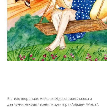
В стихотворениях Николая Ыдарая мальчишки и
девчонки находят время и для игр («Амăшĕ» /Мама/,