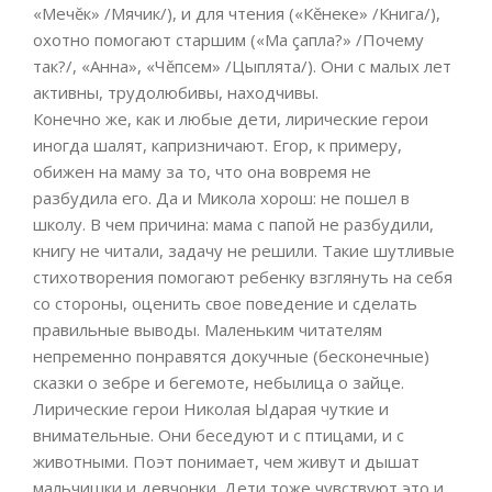
«Мечĕк» /Мячик/), и для чтения («Кĕнеке» /Книга/),
охотно помогают старшим («Ма çапла?» /Почему
так?/, «Анна», «Чĕпсем» /Цыплята/). Они с малых лет
активны, трудолюбивы, находчивы.
Конечно же, как и любые дети, лирические герои
иногда шалят, капризничают. Егор, к примеру,
обижен на маму за то, что она вовремя не
разбудила его. Да и Микола хорош: не пошел в
школу. В чем причина: мама с папой не разбудили,
книгу не читали, задачу не решили. Такие шутливые
стихотворения помогают ребенку взглянуть на себя
со стороны, оценить свое поведение и сделать
правильные выводы. Маленьким читателям
непременно понравятся докучные (бесконечные)
сказки о зебре и бегемоте, небылица о зайце.
Лирические герои Николая Ыдарая чуткие и
внимательные. Они беседуют и с птицами, и с
животными. Поэт понимает, чем живут и дышат
мальчишки и девчонки. Дети тоже чувствуют это и