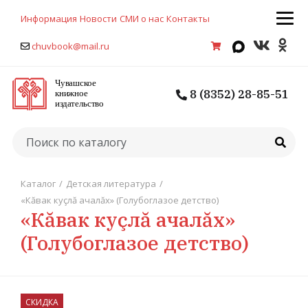
Информация
Новости
СМИ о нас
Контакты
chuvbook@mail.ru
8 (8352) 28-85-51
Каталог
/
Детская литература
/
«Кăвак куçлă ачалăх» (Голубоглазое детство)
«Кăвак куçлă ачалăх»
(Голубоглазое детство)
СКИДКА