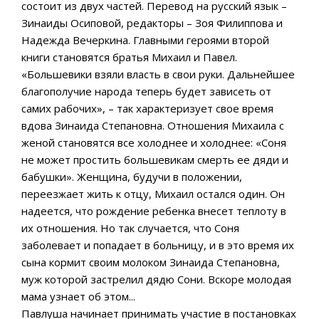
состоит из двух частей. Перевод на русский язык –
Зинаиды Осиповой, редакторы – Зоя Филиппова и
Надежда Вечеркина. Главными героями второй
книги становятся братья Михаил и Павел.
«Большевики взяли власть в свои руки. Дальнейшее
благополучие народа теперь будет зависеть от
самих рабочих», – так характеризует свое время
вдова Зинаида Степановна. Отношения Михаила с
женой становятся все холоднее и холоднее: «Соня
не может простить большевикам смерть ее дяди и
бабушки». Женщина, будучи в положении,
переезжает жить к отцу, Михаил остался один. Он
надеется, что рождение ребенка внесет теплоту в
их отношения. Но так случается, что Соня
заболевает и попадает в больницу, и в это время их
сына кормит своим молоком Зинаида Степановна,
муж которой застрелил дядю Сони. Вскоре молодая
мама узнает об этом...
Павлуша начинает принимать участие в постановках