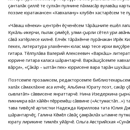
çанталăк çиллĕ те сулхăн пулнине пăхмасăр вулавăш кар
поэзие юратакансен «Хавхалану» клубĕн хастарĕсем те пу
«Чăваш кĕнеки» центрĕн ĕçченĕсем тăрăшнипе ешĕл лапа
Кукăль-икерчи, пылак çимĕçĕ, улми-çырли сĕтел ури авăнм
сăвă хатĕрлесе килнĕ. Елчĕк тăрăхĕнче пурăнакан Ирĕк Ки
пекех, литература улахĕнчен юлас мар тесе ирхи виççĕре
гитара. Тĕлпулăва Валерий Алексеевич «Варкăш» литерату
юррине гитара каласа шăрантарчĕ. Варкăшçăсемпе хавхал
вăрçи», «Çăкăр – ылтăн пек» юррисене вара тарăн шухăшл
Поэтсемпе прозаиксем, редакторсемпе библиотекарьсем,
халăх сăмахлăхне аса илчĕç. Альбина Юрату поэт, сакăр ç
сывлатăп» сăввисене янраттарчĕ. Нина Изедеркина çырн
пикникра вăл хăйĕн пĕрремĕш сăввине («Астумастăп…») т
тава тивĕçлĕ артистки Надежда Кириллова тата Юлия Д
шăрантарчĕç. Галина Кĕмĕл сăвăç çамрăклăх ытамне путм
юрату лирикине тимлĕх уйăрчĕ. Ольга Австрийская «Сунă