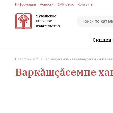
Информация
Новости
СМИ о нас
Контакты
Скидки
Новости
/
2025
/
Варкăшçăсемпе хавхалануçăсем – литерат
Варкăшçăсемпе ха