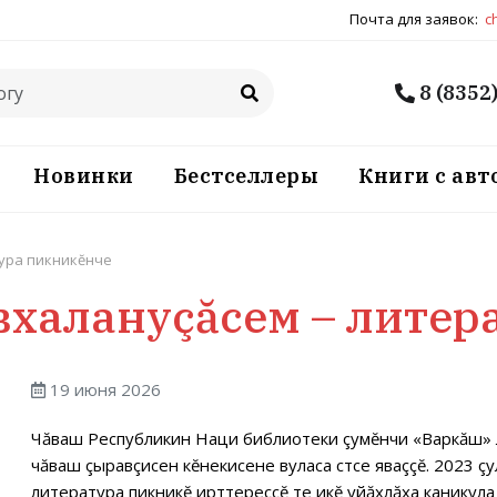
Почта для заявок:
c
8 (8352
Новинки
Бестселлеры
Книги с ав
ура пикникĕнче
вхалануçăсем – литер
19 июня 2026
Чăваш Республикин Наци библиотеки çумĕнчи «Варкăш» л
чăваш çыравçисен кĕнекисене вуласа сӳтсе яваççĕ. 2023 
литература пикникĕ ирттереççĕ те икĕ уйăхлăха каникула 