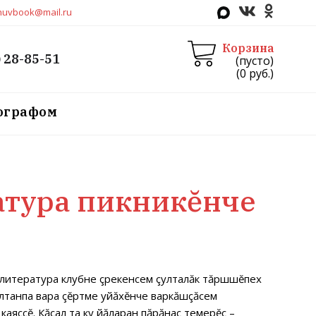
huvbook@mail.ru
Корзина
) 28-85-51
(пусто)
(
0
руб.)
тографом
атура пикникĕнче
итература клубне çӳрекенсем çулталăк тăршшĕпех
çултанпа вара çĕртме уйăхĕнче варкăшçăсем
каяççĕ. Кăçал та ку йăларан пăрăнас темерĕç –