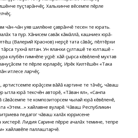
тишĕнче пуçтарăнчĕç. Хальхинче вĕсемпе пĕрле
лчĕç.
м чăн-чăн уяв шилĕкне çаврăнчĕ тесен те юрать.
алăх та пур. Хăнисем савăк кăмăллă, кашниех юрă-
лтĕш (Валерий Краснов) ӳнерçĕ тата сăвăç, пĕлтĕрхи
 тăрса тухнă ялтан. Ун яланхи çулташĕ те юлташĕ –
ра клубĕн гимнĕпе уçрĕ: хăй çырса кĕвĕленĕ мухтав
ануçăсем те пĕрле юрларĕç. Ирĕк Килтĕшĕн «Така
ăн итлесе ларчĕç.
 артистсемпе юрăçсем вăйă картине те тăчĕç, чăваш
ĕр ытла юрă тексчĕн авторĕ, «Тăван ял», «Санпа
ă сăвăсемпе те композиторсем чылай юрă кĕвĕленĕ,
ата «Этем…» хайлавне вуларĕ. Чăваш Республикин
митриева педагог чăваш халăх юррисене
а хистерĕ. Лидия Сарине пĕрре ачалăх темине, тепре
м» хайлавĕпе паллаштарчĕ.