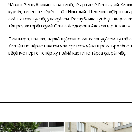
Чăваш Республикин тава тивĕçлĕ артисчĕ Геннадий Кирил
курчĕç тесен те тĕрĕс – вăл Николай Шелепин «Çĕрпӳ пас
ахăлтатсах кулчĕç улахçăсем. Республика кунĕ çывхарса 
тĕп редакторĕн çумĕ Ольга Федорова Александр Алкан «
Пикникра, паллах, варкăшçăсемпе хавхалануçăсем тутлă а
Килтĕшпе пĕрле паянхи яла «çитсе» чăваш рок-н-ролĕпе 
вĕçĕнче пурте тепĕр хут вăйă картине тăрса çаврăнчĕç.