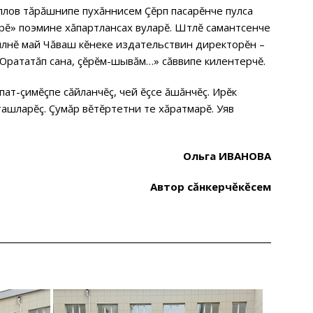
лов тăрăшнипе пухăннисем Çĕрпӳ пасарĕнче пулса
арĕ» поэмине хăпартлансах вуларĕ. Шӳтлĕ самантсенче
килнĕ май Чăваш кĕнеке издательствин директорĕн –
Юрататăп сана, çĕрĕм-шывăм…» сăввипе килентерчĕ.
пат-çимĕçпе сăйланчĕç, чей ĕçсе ăшăнчĕç. Ирĕк
ташларĕç. Çумăр вĕтĕртетни те хăратмарĕ. Уяв
Ольга ИВАНОВА
Автор сăнӳкерчĕкĕсем