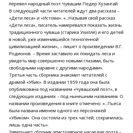
перевел народный поэт Чувашии Педер Хузангай.
В следующей части читателей ждут два рассказа –
«Дети леса» и «Истома». «...Называя свой рассказ
«Дети леса», писатель намеревался показать жизнь
традиционного чуваша (старика Ухилле) и его детей
в новой, уже изменившейся техногенной
цивилизацией жизни», – пишет о произведении В.Г.
Родионов. – Время заставило их покидать леса и
увидеть мир совершенно новыми глазами, быть
свободными наравне с другими народами».
Третья часть сборника знакомит читателей с
драмой «Убик». В издании 1959 года она была
опубликована под названием «Чувашский поэт», в
следующих изданиях – под нынешним названием. О
названии произведения в книге отмечено: «...Пьеса
была названа именем одного из персонажей
«Убиком». Она состояла из трех частей, сохранилась
лишь одна часть».
Завершает сборник эпистолярное наследие поэта –