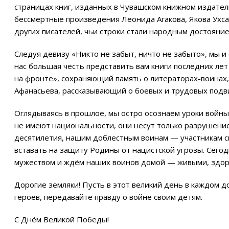
страницах книг, изданных в Чувашском книжном издатель
бессмертные произведения Леонида Агакова, Якова Ухсая
других писателей, чьи строки стали народным достояние
Следуя девизу «Никто не забыт, ничто не забыто», мы 
нас большая честь представить вам книги последних л
на фронте», сохраняющий память о литераторах-воинах,
Афанасьева, рассказывающий о боевых и трудовых подви
Оглядываясь в прошлое, мы остро осознаем уроки войны.
не имеют национальности, они несут только разрушение
десятилетия, нашим доблестным воинам — участникам 
вставать на защиту Родины от нацистской угрозы. Сегод
мужеством и ждём наших воинов домой — живыми, здор
Дорогие земляки! Пусть в этот великий день в каждом до
героев, передавайте правду о войне своим детям.
С Днём Великой Победы!