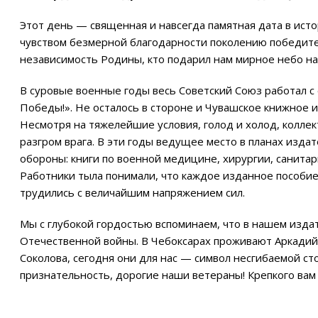
Этот день — священная и навсегда памятная дата в ист
чувством безмерной благодарности поколению победителе
независимость Родины, кто подарил нам мирное небо на
В суровые военные годы весь Советский Союз работал с 
Победы!». Не осталось в стороне и Чувашское книжное 
Несмотря на тяжелейшие условия, голод и холод, коллек
разгром врага. В эти годы ведущее место в планах изда
обороны: книги по военной медицине, хирургии, санитар
Работники тыла понимали, что каждое изданное пособие
трудились с величайшим напряжением сил.
Мы с глубокой гордостью вспоминаем, что в нашем изда
Отечественной войны. В Чебоксарах проживают Аркадий
Соколова, сегодня они для нас — символ несгибаемой ст
признательность, дорогие наши ветераны! Крепкого вам 