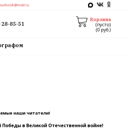
huvbook@mail.ru
Корзина
) 28-85-51
(пусто)
(
0
руб.)
тографом
аемые наши читатели!
й Победы в Великой Отечественной войне!