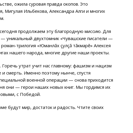
стве, ожила суровая правда окопов. Это
, Мигулая Ильбекова, Александра Алги и многих
м.
и сегодня продолжаем эту благородную миссию. Для
ет — уникальный двухтомник «Чувашские писатели —
 роман-трилогия «Юманлăх çулçă тăкмарĕ» Алексея
гах нашего народа, многие другие наши проекты.
 Горечь утрат учит нас главному: фашизм и нацизм
 и смерть. Именно поэтому нынче, спустя
специальной военной операции — снова приходится
ня они — герои наших новых книг. Мы гордимся их
овыми, с Победой.
ме будут мир, достаток и радость. Чтите своих