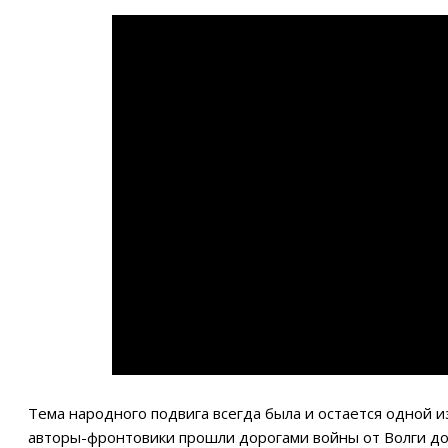
Тема народного подвига всегда была и остается одной 
авторы-фронтовики прошли дорогами войны от Волги до 