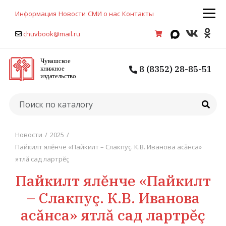
Информация
Новости
СМИ о нас
Контакты
chuvbook@mail.ru
8 (8352) 28-85-51
Новости
/
2025
/
Пайкилт ялĕнче «Пайкилт – Слакпуç. К.В. Иванова асăнса»
ятлă сад лартрĕç
Пайкилт ялĕнче «Пайкилт
– Слакпуç. К.В. Иванова
асăнса» ятлă сад лартрĕç