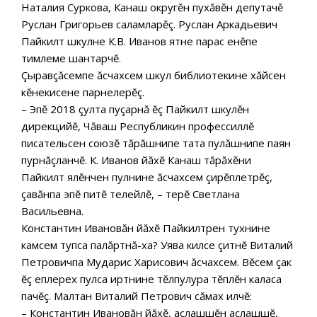
Наталия Суркова, Канаш округĕн пухăвĕн депутачĕ
Руслан Григорьев саламларĕç. Руслан Аркадьевич
Пайкилт шкулне К.В. Иванов ятне парас енĕпе
тимлеме шантарчĕ.
Çыравçăсемпе ăсчахсем шкул библиотекине хăйсен
кĕнекисене парнелерĕç.
– Эпĕ 2018 çулта пуçарнă ĕç Пайкилт шкулĕн
дирекцийĕ, Чăваш Республикин профессиллĕ
писательсен союзĕ тăрăшнипе тата пулăшнипе паян
пурнăçланчĕ. К. Иванов йăхĕ Канаш тăрăхĕни
Пайкилт ялĕнчен пулнине ăсчахсем çирĕплетрĕç,
çавăнпа эпĕ питĕ телейлĕ, – терĕ Светлана
Васильевна.
Константин Ивановăн йăхĕ Пайкилтрен тухнине
камсем тупса палăртнă-ха? Уява килсе çитнĕ Виталий
Петровичпа Мударис Харисович ăсчахсем. Вĕсем çак
ĕç еплерех пулса иртнине тĕлпулура тĕплĕн каласа
пачĕç. Малтан Виталий Петрович сăмах илчĕ:
– Константин Ивановăн йăхĕ, аслашшĕн аслашшĕ,