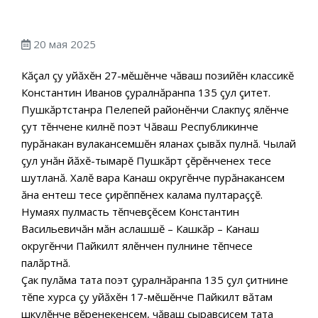
20 мая 2025
Кăçал çу уйăхĕн 27-мĕшĕнче чăваш позийĕн классикĕ
Константин Иванов çуралнăранпа 135 çул çитет.
Пушкăртстанра Пелепей районĕнчи Слакпуç ялĕнче
çут тĕнчене килнĕ поэт Чăваш Республикинче
пурăнакан вулакансемшĕн яланах çывăх пулнă. Чылай
çул унăн йăхĕ-тымарĕ Пушкăрт çĕрĕнченех тесе
шутланă. Халĕ вара Канаш округĕнче пурăнакансем
ăна ентеш тесе çирĕппĕнех калама пултараççĕ.
Нумаях пулмасть тĕпчевçĕсем Константин
Васильевичăн мăн аслашшĕ – Кашкăр – Канаш
округĕнчи Пайкилт ялĕнчен пулнине тĕпчесе
палăртнă.
Çак пулăма тата поэт çуралнăранпа 135 çул çитнине
тĕпе хурса çу уйăхĕн 17-мĕшĕнче Пайкилт вăтам
шкулĕнче вĕренекенсем, чăваш çыравçисем тата