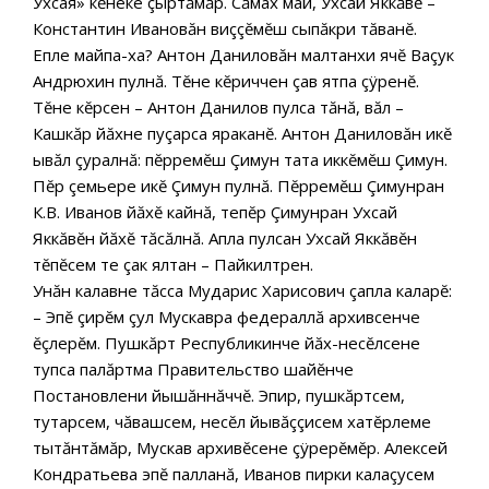
Ухсая» кĕнеке çыртăмăр. Сăмах май, Ухсай Яккăвĕ –
Константин Ивановăн виççĕмĕш сыпăкри тăванĕ.
Епле майпа-ха? Антон Даниловăн малтанхи ячĕ Ваçук
Андрюхин пулнă. Тĕне кĕриччен çав ятпа çÿренĕ.
Тĕне кĕрсен – Антон Данилов пулса тăнă, вăл –
Кашкăр йăхне пуçарса яраканĕ. Антон Даниловăн икĕ
ывăл çуралнă: пĕрремĕш Çимун тата иккĕмĕш Çимун.
Пĕр çемьере икĕ Çимун пулнă. Пĕрремĕш Çимунран
К.В. Иванов йăхĕ кайнă, тепĕр Çимунран Ухсай
Яккăвĕн йăхĕ тăсăлнă. Апла пулсан Ухсай Яккăвĕн
тĕпĕсем те çак ялтан – Пайкилтрен.
Унăн калавне тăсса Мударис Харисович çапла каларĕ:
– Эпĕ çирĕм çул Мускавра федераллă архивсенче
ĕçлерĕм. Пушкăрт Республикинче йăх-несĕлсене
тупса палăртма Правительство шайĕнче
Постановлени йышăннăччĕ. Эпир, пушкăртсем,
тутарсем, чăвашсем, несĕл йывăççисем хатĕрлеме
тытăнтăмăр, Мускав архивĕсене çÿрерĕмĕр. Алексей
Кондратьева эпĕ палланă, Иванов пирки калаçусем