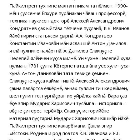
Пайкилтрен тухнине малтан никам та пĕлмен. 1990-
мĕш çулсенче Ĕпхÿре пурăнакан чăваш профессорĕ,
техника наукисен докторĕ Алексей Александрович
Кондратьев çак ыйтăва тĕпчеме пуçланă, К.В. Иванов
йăхĕ пирки статьясем çырнă. А.А. Кондратьев
Константин Ивановăн мăн аслашшĕ Антон Данилов
ятлă пулнине палăртнă. А. Данилов Слакпуçне
Пелепей ялĕнчен куçса килнĕ. Ун чухне Пелепей хула
пулман, 1781 çулта Кĕтерне патша ăна уес хули туса
хунă. Антон Даниловăн тата темиçе çемьен
Слакпуçне куçса кайма тивнĕ. Алексей Александрович
çакна палăртса ĕлкĕрнĕ, анчах туллин тишкереймен,
шел пулин те, пурнăçран ир уйрăлса кайнă. Вара çав
ĕçе эпир Мударис Харисович тусăмпа – историкпа –
вĕçне çитерес терĕмĕр. Слакпуç историйĕпе
материал пуçтарнă Мударис Харисович Кашкăр йăхĕ
Пайкилтрен тухнине каларĕ мана. Çапла эпир
«Истоки. Родина и род поэтов К.В. Иванова и Я.Г.