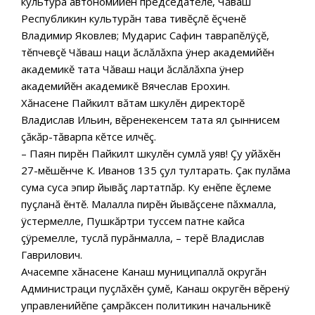
культура автономийĕн председателĕ, Чăваш
Республикин культурăн тава тивĕçлĕ ĕçченĕ
Владимир Яковлев; Мударис Сафин таврапĕлÿçĕ,
тĕпчевçĕ Чăваш наци ăслăлăхпа ÿнер академийĕн
академикĕ тата Чăваш наци ăслăлăхпа ÿнер
академийĕн академикĕ Вячеслав Ерохин.
Хăнасене Пайкилт вăтам шкулĕн директорĕ
Владислав Ильин, вĕренекенсем тата ял çыннисем
çăкăр-тăварпа кĕтсе илчĕç.
– Паян пирĕн Пайкилт шкулĕн сумлă уяв! Çу уйăхĕн
27-мĕшĕнче К. Иванов 135 çул тултарать. Çак пулăма
сума суса эпир йывăç лартатпăр. Ку енĕпе ĕçлеме
пуçланă ĕнтĕ. Малалла пирĕн йывăçсене пăхмалла,
ÿстермелле, Пушкăртри туссем патне кайса
çÿремелле, туслă пурăнмалла, – терĕ Владислав
Гаврилович.
Ачасемпе хăнасене Канаш муниципаллă округăн
Администраци пуçлăхĕн çумĕ, Канаш округĕн вĕренÿ
управленийĕпе çамрăксен политикин начальникĕ