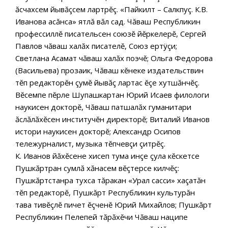
ăсчахсем йывăçсем лартрĕç. «Пайкилт – Салкпуç. К.В.
Иванова асăнса» ятлă вăл сад. Чăваш Республикин
профессиллĕ писательсен союзĕ йĕркелерĕ, Сергей
Павлов чăваш халăх писателĕ, Союз ертÿçи;
Светлана Асамат чăваш халăх поэчĕ; Ольга Федорова
(Васильева) прозаик, Чăваш кĕнеке издательствин
тĕп редакторĕн çумĕ йывăç лартас ĕçе хутшăнчĕç.
Вĕсемпе пĕрле Шупашкартан Юрий Исаев филологи
наукисен докторĕ, Чăваш патшалăх гуманитари
ăслăлăхĕсен институчĕн директорĕ; Виталий Иванов
истори наукисен докторĕ; Александр Осипов
тележурналист, музыка тĕпчевçи çитрĕç.
К. Иванов йăхĕсене хисеп тума инçе çула кĕскетсе
Пушкăртран сумлă хăнасем вĕçтерсе килчĕç:
Пушкăртстанра тухса тăракан «Урал сасси» хаçатăн
тĕп редакторĕ, Пушкăрт Республикин культурăн
тава тивĕçлĕ пичет ĕçченĕ Юрий Михайлов; Пушкăрт
Республикин Пелепей тăрăхĕчи Чăваш наципе