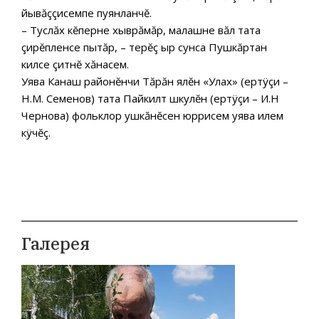
йывăççисемпе пуянланчĕ.
– Туслăх кĕперне хыврăмăр, малашне вăл тата
çирĕпленсе пытăр, – терĕç ыр сунса Пушкăртан
килсе çитнĕ хăнасем.
Уява Канаш районĕнчи Тăрăн ялĕн «Улах» (ертÿçи –
Н.М. Семенов) тата Пайкилт шкулĕн (ертÿçи – И.Н
Чернова) фольклор ушкăнĕсен юррисем уява илем
кÿчĕç.
Галерея