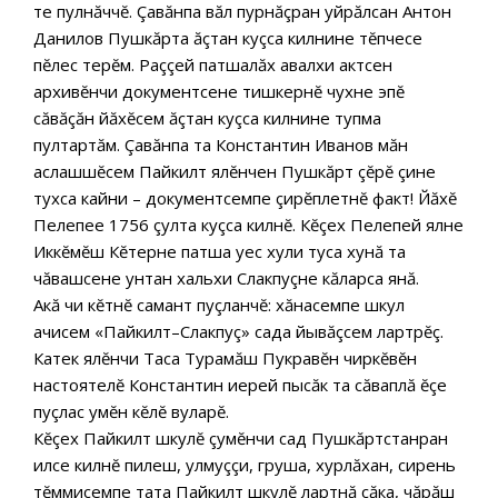
те пулнăччĕ. Çавăнпа вăл пурнăçран уйрăлсан Антон
Данилов Пушкăрта ăçтан куçса килнине тĕпчесе
пĕлес терĕм. Раççей патшалăх авалхи актсен
архивĕнчи документсене тишкернĕ чухне эпĕ
сăвăçăн йăхĕсем ăçтан куçса килнине тупма
пултартăм. Çавăнпа та Константин Иванов мăн
аслашшĕсем Пайкилт ялĕнчен Пушкăрт çĕрĕ çине
тухса кайни – документсемпе çирĕплетнĕ факт! Йăхĕ
Пелепее 1756 çулта куçса килнĕ. Кĕçех Пелепей ялне
Иккĕмĕш Кĕтерне патша уес хули туса хунă та
чăвашсене унтан хальхи Слакпуçне кăларса янă.
Акă чи кĕтнĕ самант пуçланчĕ: хăнасемпе шкул
ачисем «Пайкилт–Слакпуç» сада йывăçсем лартрĕç.
Катек ялĕнчи Таса Турамăш Пукравĕн чиркĕвĕн
настоятелĕ Константин иерей пысăк та сăваплă ĕçе
пуçлас умĕн кĕлĕ вуларĕ.
Кĕçех Пайкилт шкулĕ çумĕнчи сад Пушкăртстанран
илсе килнĕ пилеш, улмуççи, груша, хурлăхан, сирень
тĕммисемпе тата Пайкилт шкулĕ лартнă çăка, чăрăш