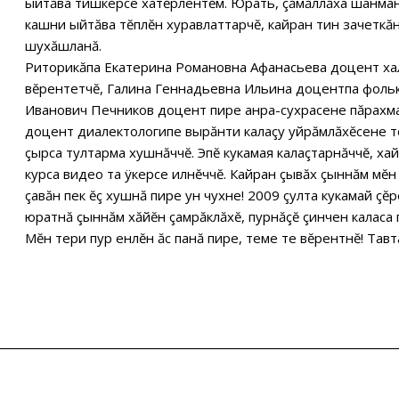
ыйтăва тишкерсе хатĕрлентĕм. Юрать, çăмăллăха шанман
кашни ыйтăва тĕплĕн хуравлаттарчĕ, кайран тин зачеткăн
шухăшланă.
Риторикăпа Екатерина Романовна Афанасьева доцент хал
вĕрентетчĕ, Галина Геннадьевна Ильина доцентпа фольк
Иванович Печников доцент пире анра-сухрасене пăрахма
доцент диалектологипе вырăнти калаçу уйрăмлăхĕсене тĕ
çырса тултарма хушнăччĕ. Эпĕ кукамая калаçтарнăччĕ, х
курса видео та ÿкерсе илнĕччĕ. Кайран çывăх çыннăм мĕ
çавăн пек ĕç хушнă пире ун чухне! 2009 çулта кукамай çĕр
юратнă çыннăм хăйĕн çамрăклăхĕ, пурнăçĕ çинчен каласа 
Мĕн тери пур енлĕн ăс панă пире, теме те вĕрентнĕ! Тав