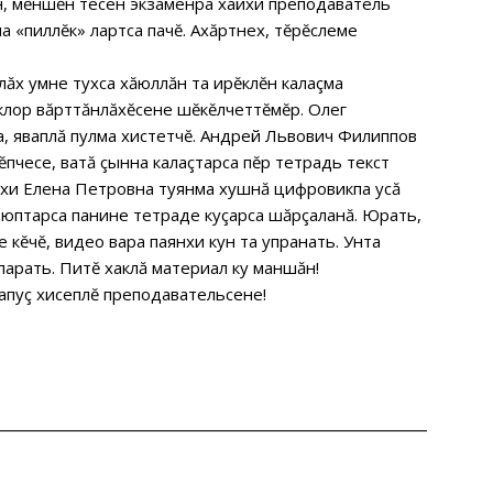
, мĕншĕн тесен экзаменра хайхи преподаватель
а «пиллĕк» лартса пачĕ. Ахăртнех, тĕрĕслеме
ăх умне тухса хăюллăн та ирĕклĕн калаçма
лор вăрттăнлăхĕсене шĕкĕлчеттĕмĕр. Олег
, яваплă пулма хистетчĕ. Андрей Львович Филиппов
пчесе, ватă çынна калаçтарса пĕр тетрадь текст
айхи Елена Петровна туянма хушнă цифровикпа усă
н юптарса панине тетраде куçарса шăрçаланă. Юрать,
е кĕчĕ, видео вара паянхи кун та упранать. Унта
парать. Питĕ хаклă материал ку маншăн!
тапуç хисеплĕ преподавательсене!