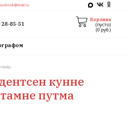
huvbook@mail.ru
Корзина
) 28-85-51
(пусто)
(
0
руб.)
тографом
тĕмĕр.
удентсен кунне
ытамне путма