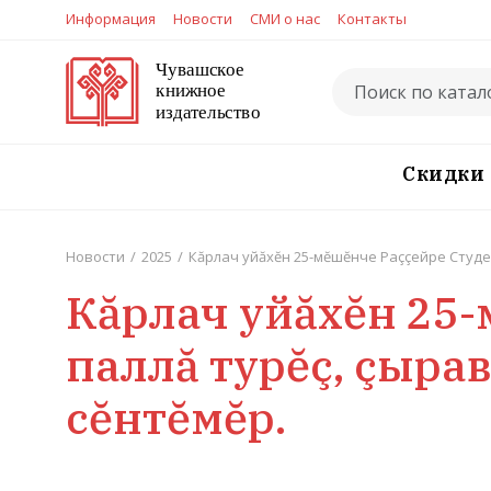
Информация
Новости
СМИ о нас
Контакты
Скидки
Новости
/
2025
/
Кăрлач уйăхĕн 25-мĕшĕнче Раççейре Студен
Кăрлач уйăхĕн 25-
паллă турĕç, çыра
сĕнтĕмĕр.