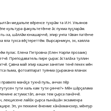
ылтăн медальпе вĕренсе тухрăм та И.Н. Ульянов
пе культура факультетĕнче ăс пухма пуçларăм.
ть-ха, шăллăм юнашарччĕ, эпир унпа тăван патĕнче
а яла тухса вĕçтереттĕм. Вырсарникун, эх, каялла
рĕм пулас. Елена Петровна (Елен Нарпи прозаик)
етчĕ. Преподаватель пире çырас ăсталăха туллин
тчĕ. Çавна май эпир кашни занятие тенĕ пекех мĕн
 тытса пыма, фотоаппарат туянма (çыракана яланах
 правило манăçа тухнă пуль, анчах пĕр
 тутусен тути халь кам тути çинче?» Мĕн шăрçалама
ленине астумастăп, анчах тем çырса панăччĕ.
н, лекцисене лайăх çырса пынăшăн экзаменра
цире. Эп, ун пеккине ĕненме хăнăхманскер, мĕнпур