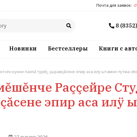
Почта для заявок:
c
8 (8352
Новинки
Бестселлеры
Книги с ав
тсен кунне паллă турĕç, çыравçăсене эпир аса илÿ ытамне путма сĕн
мĕшĕнче Раççейре Ст
вçăсене эпир аса илÿ 
27 января 2026