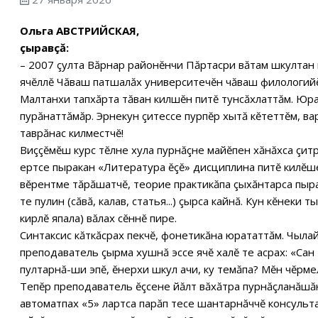
Ольга АВСТРИЙСКАЯ,
çыравçă:
– 2007 çулта Вăрнар районĕнчи Пăртасри вăтам шкултан 
ячĕллĕ Чăваш патшалăх университечĕн чăваш филологийĕ
Малтанхи тапхăрта тăван килшĕн питĕ тунсăхлаттăм. Юра
пурăнаттăмăр. Эрнекун çитессе пурпĕр хытă кĕтеттĕм, вар
таврăнас килместчĕ!
Виççĕмĕш курс тĕлне хула пурнăçне майĕпен хăнăхса çит
ертсе пыракан «Литература ĕçĕ» дисциплина питĕ килĕш
вĕрентме тăрăшатчĕ, теорие практикăпа çыхăнтарса пыра
те пулин (сăвă, калав, статья...) çырса кайнă. Кун кĕнеки
кирлĕ япала) вăлах сĕннĕ пире.
Синтаксис кăткăсрах пекчĕ, фонетикăна юрататтăм. Чылай
преподаватель çырма хушнă эссе ячĕ халĕ те асрах: «Сан
пултарнă-ши эпĕ, ĕнерхи шкул ачи, ку темăпа? Мĕн чĕрме
Тепĕр преподаватель ĕçсене йăлт вăхăтра пурнăçланăшă
автоматпах «5» лартса парăп тесе шантарнăччĕ консульта