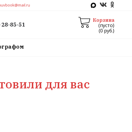
huvbook@mail.ru
Корзина
) 28-85-51
(пусто)
(
0
руб.)
тографом
отовили для вас