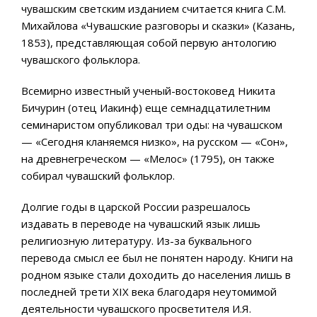
чувашским светским изданием считается книга С.М.
Михайлова «Чувашские разговоры и сказки» (Казань,
1853), представляющая собой первую антологию
чувашского фольклора.
Всемирно известный ученый-востоковед Никита
Бичурин (отец Иакинф) еще семнадцатилетним
семинаристом опубликовал три оды: на чувашском
— «Сегодня кланяемся низко», на русском — «Сон»,
на древнегреческом — «Мелос» (1795), он также
собирал чувашский фольклор.
Долгие годы в царской России разрешалось
издавать в переводе на чувашский язык лишь
религиозную литературу. Из-за буквального
перевода смысл ее был не понятен народу. Книги на
родном языке стали доходить до населения лишь в
последней трети XIX века благодаря неутомимой
деятельности чувашского просветителя И.Я.