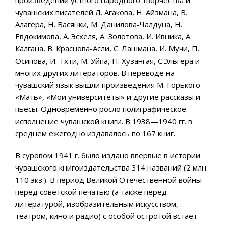
произведений устного народного творчества и
чувашских писателей Л. Агакова, Н. Айзмана, B.
Алагера, Н. Васянки, М. Данилова-Чалдуна, Н.
Евдокимова, А. Эсхеля, А. Золотова, И. Ивника, А.
Калгана, В. Краснова-Асли, С. Лашмана, И. Мучи, П.
Осипова, И. Тхти, М. Уйпа, П. Хузангая, C.Эльгера и
многих других литераторов. В переводе на
чувашский язык вышли произведения М. Горького
«Мать», «Мои университеты» и другие рассказы и
пьесы. Одновременно росло полиграфическое
исполнение чувашской книги. В 1938—1940 гг. в
среднем ежегодно издавалось по 167 книг.
В суровом 1941 г. было издано впервые в истории
чувашского книгоиздательства 314 названий (2 млн.
110 экз.). В период Великой Отечественной войны
перед советской печатью (а также перед
литературой, изобразительным искусством,
театром, кино и радио) с особой остротой встает