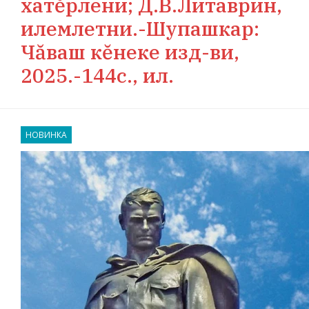
хатĕрлени; Д.В.Литаврин,
илемлетни.-Шупашкар:
Чăваш кĕнеке изд-ви,
2025.-144с., ил.
НОВИНКА