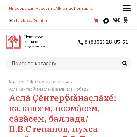
Информация
Новости
СМИ о нас
Контакты
chuvbook@mail.ru
8 (8352) 28-85-51
Каталог
/
Детская литература
/
Аслă Çĕнтерӳ мăнаçлăхĕ (Величие Победы)
Аслă Çĕнтерӳ мăнаçлăхĕ:
калавсем, поэмăсем,
сăвăсем, баллада/
В.В.Степанов, пухса